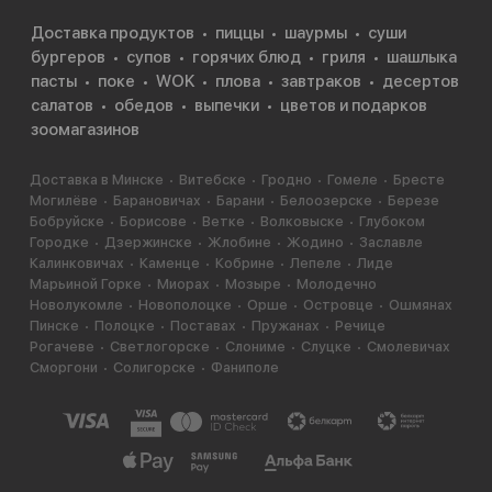
Доставка продуктов
пиццы
шаурмы
суши
бургеров
супов
горячих блюд
гриля
шашлыка
пасты
поке
WOK
плова
завтраков
десертов
салатов
обедов
выпечки
цветов и подарков
зоомагазинов
Доставка в Минске
Витебске
Гродно
Гомеле
Бресте
Могилёве
Барановичах
Барани
Белоозерске
Березе
Бобруйске
Борисове
Ветке
Волковыске
Глубоком
Городке
Дзержинске
Жлобине
Жодино
Заславле
Калинковичах
Каменце
Кобрине
Лепеле
Лиде
Марьиной Горке
Миорах
Мозыре
Молодечно
Новолукомле
Новополоцке
Орше
Островце
Ошмянах
Пинске
Полоцке
Поставах
Пружанах
Речице
Рогачеве
Светлогорске
Слониме
Слуцке
Смолевичах
Сморгони
Солигорске
Фаниполе