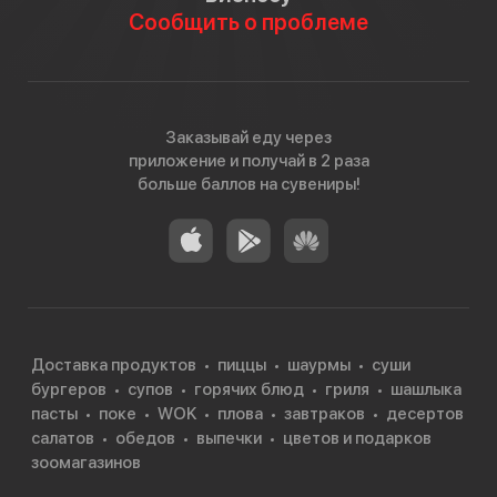
Сообщить о проблеме
Заказывай еду через
приложение и получай в 2 раза
больше баллов на сувениры!
Доставка продуктов
пиццы
шаурмы
суши
бургеров
супов
горячих блюд
гриля
шашлыка
пасты
поке
WOK
плова
завтраков
десертов
салатов
обедов
выпечки
цветов и подарков
зоомагазинов