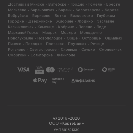
Доставка в Минске
Витебске
Гродно
Гомеле
Бресте
Могилёве
Барановичах
Барани
Белоозерске
Березе
Бобруйске
Борисове
Ветке
Волковыске
Глубоком
Городке
Дзержинске
Жлобине
Жодино
Заславле
Калинковичах
Каменце
Кобрине
Лепеле
Лиде
Марьиной Горке
Миорах
Мозыре
Молодечно
Новолукомле
Новополоцке
Орше
Островце
Ошмянах
Пинске
Полоцке
Поставах
Пружанах
Речице
Рогачеве
Светлогорске
Слониме
Слуцке
Смолевичах
Сморгони
Солигорске
Фаниполе
© 2016−2026
ООО «КартэБай»
УНП 391821330