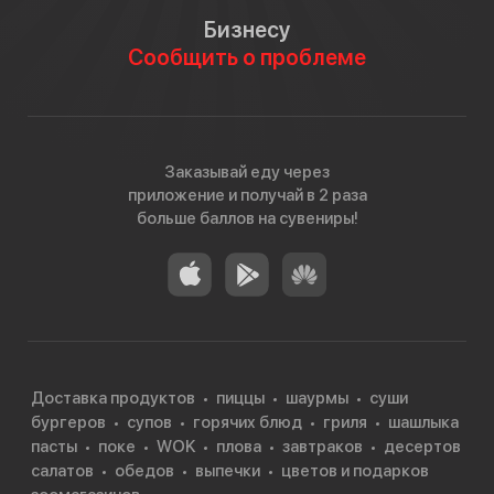
Бизнесу
Сообщить о проблеме
Заказывай еду через
приложение и получай в 2 раза
больше баллов на сувениры!
Доставка продуктов
пиццы
шаурмы
суши
бургеров
супов
горячих блюд
гриля
шашлыка
пасты
поке
WOK
плова
завтраков
десертов
салатов
обедов
выпечки
цветов и подарков