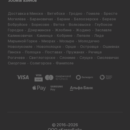
зоомагазинов
Доставка в Минске
Витебске
Гродно
Гомеле
Бресте
Могилёве
Барановичах
Барани
Белоозерске
Березе
Бобруйске
Борисове
Ветке
Волковыске
Глубоком
Городке
Дзержинске
Жлобине
Жодино
Заславле
Калинковичах
Каменце
Кобрине
Лепеле
Лиде
Марьиной Горке
Миорах
Мозыре
Молодечно
Новолукомле
Новополоцке
Орше
Островце
Ошмянах
Пинске
Полоцке
Поставах
Пружанах
Речице
Рогачеве
Светлогорске
Слониме
Слуцке
Смолевичах
Сморгони
Солигорске
Фаниполе
© 2016−2026
ООО «КартэБай»