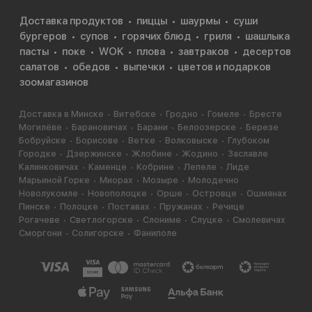
Доставка продуктов
пиццы
шаурмы
суши
бургеров
супов
горячих блюд
гриля
шашлыка
пасты
поке
WOK
плова
завтраков
десертов
салатов
обедов
выпечки
цветов и подарков
зоомагазинов
Доставка в Минске
Витебске
Гродно
Гомеле
Бресте
Могилёве
Барановичах
Барани
Белоозерске
Березе
Бобруйске
Борисове
Ветке
Волковыске
Глубоком
Городке
Дзержинске
Жлобине
Жодино
Заславле
Калинковичах
Каменце
Кобрине
Лепеле
Лиде
Марьиной Горке
Миорах
Мозыре
Молодечно
Новолукомле
Новополоцке
Орше
Островце
Ошмянах
Пинске
Полоцке
Поставах
Пружанах
Речице
Рогачеве
Светлогорске
Слониме
Слуцке
Смолевичах
Сморгони
Солигорске
Фаниполе