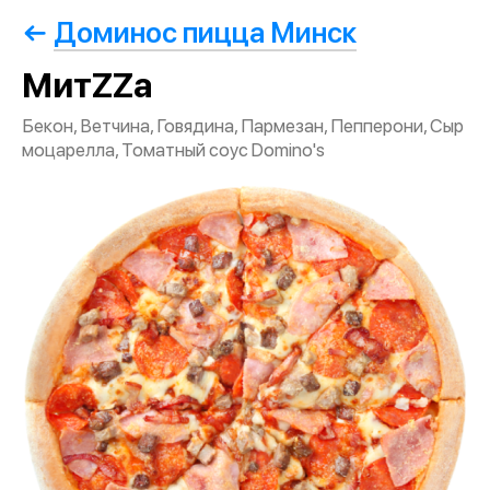
Доминос пицца Минск
МитZZа
Бекон, Ветчина, Говядина, Пармезан, Пепперони, Сыр
моцарелла, Томатный соус Domino's