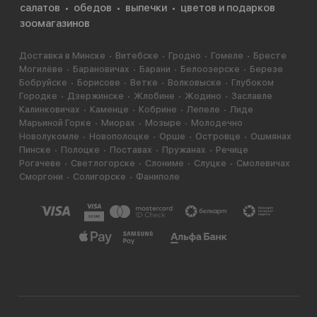
салатов
обедов
выпечки
цветов и подарков
зоомагазинов
Доставка в Минске
Витебске
Гродно
Гомеле
Бресте
Могилёве
Барановичах
Барани
Белоозерске
Березе
Бобруйске
Борисове
Ветке
Волковыске
Глубоком
Городке
Дзержинске
Жлобине
Жодино
Заславле
Калинковичах
Каменце
Кобрине
Лепеле
Лиде
Марьиной Горке
Миорах
Мозыре
Молодечно
Новолукомле
Новополоцке
Орше
Островце
Ошмянах
Пинске
Полоцке
Поставах
Пружанах
Речице
Рогачеве
Светлогорске
Слониме
Слуцке
Смолевичах
Сморгони
Солигорске
Фаниполе