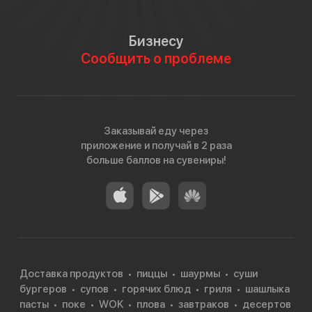
Бизнесу
Сообщить о проблеме
Заказывай еду через
приложение и получай в 2 раза
больше баллов на сувениры!
Доставка продуктов
пиццы
шаурмы
суши
бургеров
супов
горячих блюд
гриля
шашлыка
пасты
поке
WOK
плова
завтраков
десертов