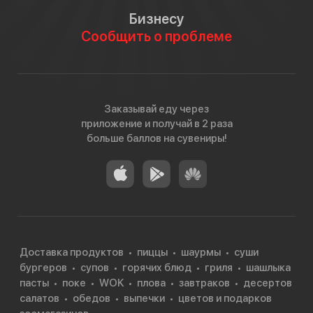
Бизнесу
Сообщить о проблеме
Заказывай еду через
приложение и получай в 2 раза
больше баллов на сувениры!
Доставка продуктов
пиццы
шаурмы
суши
бургеров
супов
горячих блюд
гриля
шашлыка
пасты
поке
WOK
плова
завтраков
десертов
салатов
обедов
выпечки
цветов и подарков