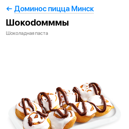
Доминос пицца Минск
Шокоdoмммы
Шоколадная паста