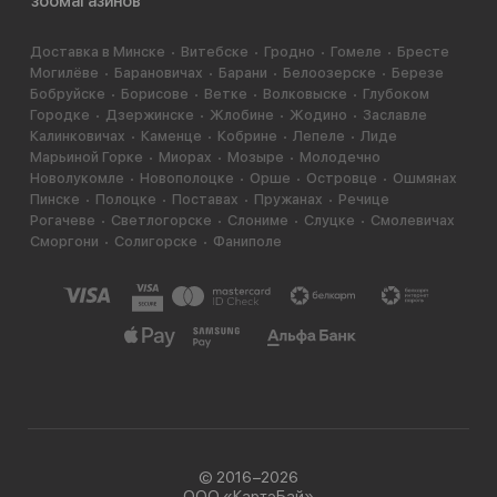
зоомагазинов
Доставка в Минске
Витебске
Гродно
Гомеле
Бресте
Могилёве
Барановичах
Барани
Белоозерске
Березе
Бобруйске
Борисове
Ветке
Волковыске
Глубоком
Городке
Дзержинске
Жлобине
Жодино
Заславле
Калинковичах
Каменце
Кобрине
Лепеле
Лиде
Марьиной Горке
Миорах
Мозыре
Молодечно
Новолукомле
Новополоцке
Орше
Островце
Ошмянах
Пинске
Полоцке
Поставах
Пружанах
Речице
Рогачеве
Светлогорске
Слониме
Слуцке
Смолевичах
Сморгони
Солигорске
Фаниполе
© 2016−2026
ООО «КартэБай»