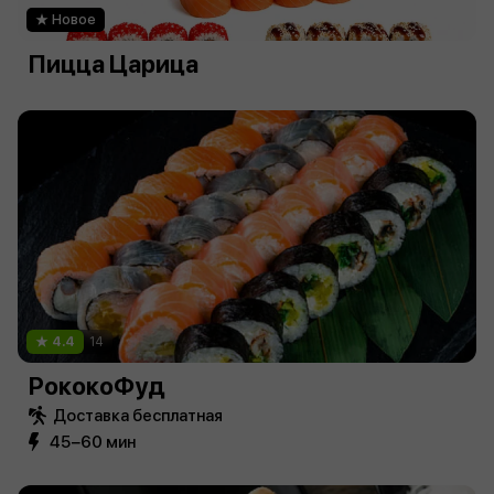
Новое
Пицца Царица
4.4
14
РококоФуд
Доставка бесплатная
45−60 мин