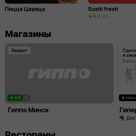
Пицца Царица
Sushi fresh
4.2
(20)
Магазины
Закрыт
Сдела
и зак
Работ
4.6
13
Ново
Гиппо Минск
Гипе
Дост
Рестораны