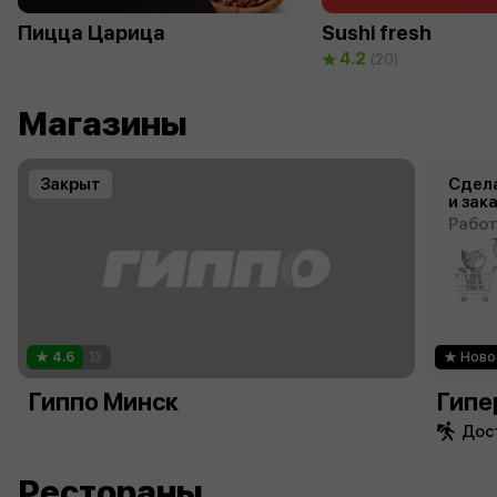
Пицца Царица
Sushi fresh
4.2
(20)
Магазины
Закрыт
Сдела
и зак
Работ
4.6
13
Ново
Гиппо Минск
Гипе
Дост
Рестораны