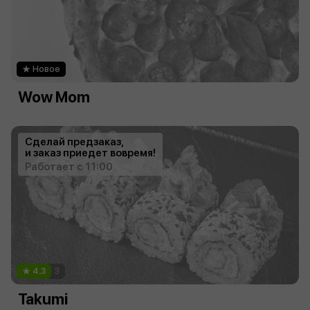
Новое
Wow Mom
Сделай предзаказ,
и заказ приедет вовремя!
Работает с 11:00
4.3
3
Takumi