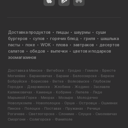
Доставка продуктов
пиццы
шаурмы
суши
бургеров
супов
горячих блюд
гриля
шашлыка
пасты
поке
WOK
плова
завтраков
десертов
салатов
обедов
выпечки
цветов и подарков
зоомагазинов
Доставка в Минске
Витебске
Гродно
Гомеле
Бресте
Могилёве
Барановичах
Барани
Белоозерске
Березе
Бобруйске
Борисове
Ветке
Волковыске
Глубоком
Городке
Дзержинске
Жлобине
Жодино
Заславле
Калинковичах
Каменце
Кобрине
Лепеле
Лиде
Марьиной Горке
Миорах
Мозыре
Молодечно
Новолукомле
Новополоцке
Орше
Островце
Ошмянах
Пинске
Полоцке
Поставах
Пружанах
Речице
Рогачеве
Светлогорске
Слониме
Слуцке
Смолевичах
Сморгони
Солигорске
Фаниполе