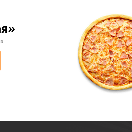
ая»
на