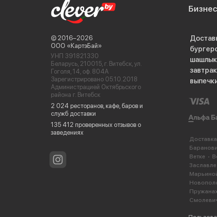
Бизне
Достав
© 2016−2026
ООО «КартэБай»
бургер
УНП 391821330
шашлык
Беларусь, 210015, г. Витебск, ул.
завтра
Гоголя, 14, оф. 804А
Зарегистрировано 05.10.2018
выпечк
Администрацией Октябрьского
района г. Витебск
2 024 ресторанов, кафе, баров и
служб доставки
135 412 проверенных отзывов о
заведениях
Доставка
Баранов
Ветке
В
Заславле
Марьиной
Новопол
Пружана
Смолеви