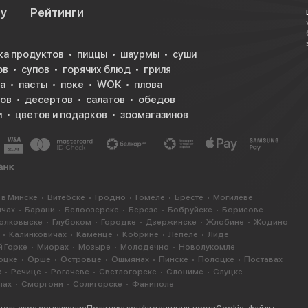
су
Рейтинги
ка продуктов
пиццы
шаурмы
суши
ов
супов
горячих блюд
гриля
а
пасты
поке
WOK
плова
ков
десертов
салатов
обедов
и
цветов и подарков
зоомагазинов
 в Минске
Витебске
Гродно
Гомеле
Бресте
Могилёве
ичах
Барани
Белоозерске
Березе
Бобруйске
Борисове
олковыске
Глубоком
Городке
Дзержинске
Жлобине
Жодино
Калинковичах
Каменце
Кобрине
Лепеле
Лиде
 Горке
Миорах
Мозыре
Молодечно
Новолукомле
оцке
Орше
Островце
Ошмянах
Пинске
Полоцке
Поставах
х
Речице
Рогачеве
Светлогорске
Слониме
Слуцке
чах
Сморгони
Солигорске
Фаниполе