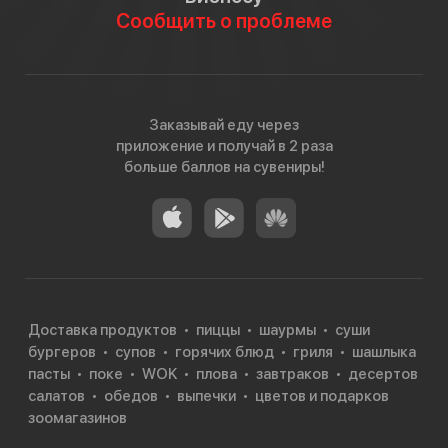
Сообщить о проблеме
Заказывай еду через
приложение и получай в 2 раза
больше баллов на сувениры!
Доставка продуктов
пиццы
шаурмы
суши
бургеров
супов
горячих блюд
гриля
шашлыка
пасты
поке
WOK
плова
завтраков
десертов
салатов
обедов
выпечки
цветов и подарков
зоомагазинов