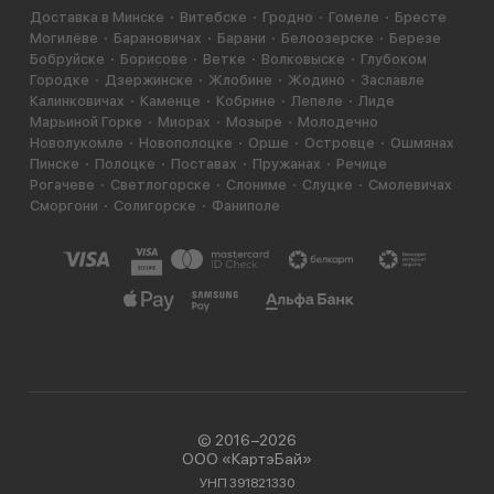
Доставка в Минске
Витебске
Гродно
Гомеле
Бресте
Могилёве
Барановичах
Барани
Белоозерске
Березе
Бобруйске
Борисове
Ветке
Волковыске
Глубоком
Городке
Дзержинске
Жлобине
Жодино
Заславле
Калинковичах
Каменце
Кобрине
Лепеле
Лиде
Марьиной Горке
Миорах
Мозыре
Молодечно
Новолукомле
Новополоцке
Орше
Островце
Ошмянах
Пинске
Полоцке
Поставах
Пружанах
Речице
Рогачеве
Светлогорске
Слониме
Слуцке
Смолевичах
Сморгони
Солигорске
Фаниполе
© 2016−2026
ООО «КартэБай»
УНП 391821330