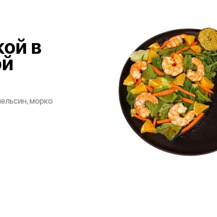
кой в
ой
пельсин, морко