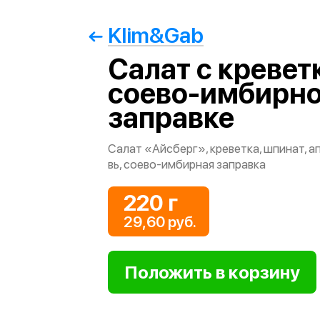
Klim&Gab
Салат с кревет
соево-имбирн
заправке
Салат «Айсберг», креветка, шпинат, а
вь, соево-имбирная заправка
220 г
29,60 руб.