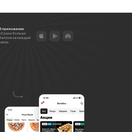
В приложении
х2 раза больше
баллов за каждый
заказ