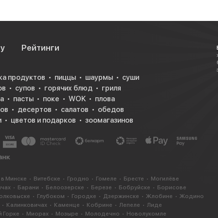
су
Рейтинги
ка продуктов
пиццы
шаурмы
суши
ов
супов
горячих блюд
гриля
а
пасты
поке
WOK
плова
ков
десертов
салатов
обедов
и
цветов и подарков
зоомагазинов
 в Минске
Витебске
Гродно
Гомеле
Бресте
Могилёве
ичах
Барани
Белоозерске
Березе
Бобруйске
Борисове
олковыске
Глубоком
Городке
Дзержинске
Жлобине
Жодино
Калинковичах
Каменце
Кобрине
Лепеле
Лиде
 Горке
Миорах
Мозыре
Молодечно
Новолукомле