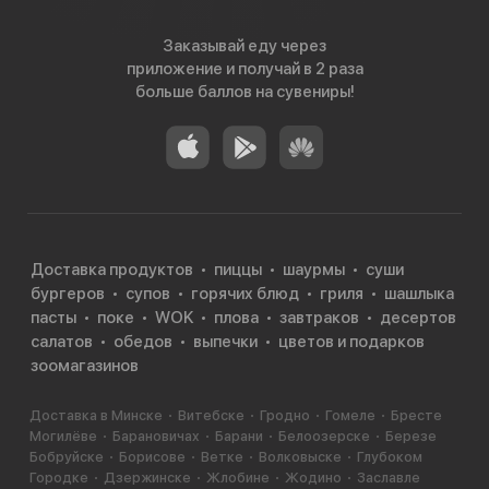
Заказывай еду через
приложение и получай в 2 раза
больше баллов на сувениры!
Доставка продуктов
пиццы
шаурмы
суши
бургеров
супов
горячих блюд
гриля
шашлыка
пасты
поке
WOK
плова
завтраков
десертов
салатов
обедов
выпечки
цветов и подарков
зоомагазинов
Доставка в Минске
Витебске
Гродно
Гомеле
Бресте
Могилёве
Барановичах
Барани
Белоозерске
Березе
Бобруйске
Борисове
Ветке
Волковыске
Глубоком
Городке
Дзержинске
Жлобине
Жодино
Заславле