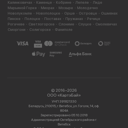
Калинковичах
Каменце
Кобрине
Лепеле
Лиде
Марьиной Горке
Миорах
Мозыре
Молодечно
Новолукомле
Новополоцке
Орше
Островце
Ошмянах
Пинске
Полоцке
Поставах
Пружанах
Речице
Рогачеве
Светлогорске
Слониме
Слуцке
Смолевичах
Сморгони
Солигорске
Фаниполе
© 2016−2026
ООО «КартэБай»
УНП 391821330
Беларусь, 210015, г. Витебск, ул. Гоголя, 14, оф.
804А
Зарегистрировано 05.10.2018
Администрацией Октябрьского района г.
Витебск