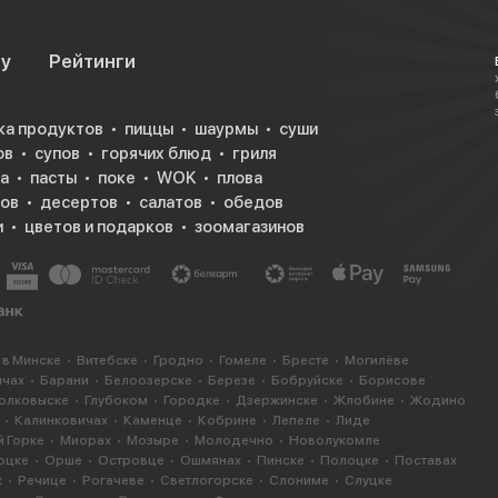
су
Рейтинги
ка продуктов
пиццы
шаурмы
суши
ов
супов
горячих блюд
гриля
а
пасты
поке
WOK
плова
ков
десертов
салатов
обедов
и
цветов и подарков
зоомагазинов
 в Минске
Витебске
Гродно
Гомеле
Бресте
Могилёве
ичах
Барани
Белоозерске
Березе
Бобруйске
Борисове
олковыске
Глубоком
Городке
Дзержинске
Жлобине
Жодино
Калинковичах
Каменце
Кобрине
Лепеле
Лиде
 Горке
Миорах
Мозыре
Молодечно
Новолукомле
оцке
Орше
Островце
Ошмянах
Пинске
Полоцке
Поставах
х
Речице
Рогачеве
Светлогорске
Слониме
Слуцке