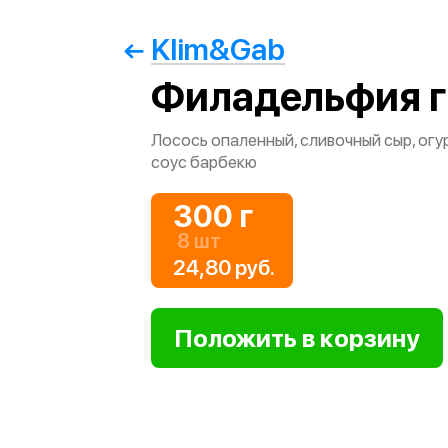
Klim&Gab
Филадельфия г
Лосось опаленный, сливочный сыр, огур
соус барбекю
300 г
8 шт
24,80 руб.