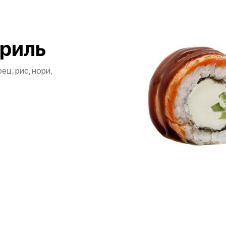
риль
ец, рис, нори,