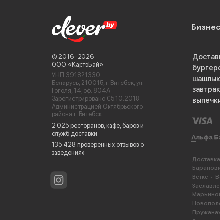
Бизне
Достав
© 2016−2026
ООО «КартэБай»
бургер
УНП 391821330
шашлык
Беларусь, 210015, г. Витебск, ул.
завтра
Гоголя, 14, оф. 804А
Зарегистрировано 05.10.2018
выпечк
Администрацией Октябрьского
района г. Витебск
2 025 ресторанов, кафе, баров и
служб доставки
135 428 проверенных отзывов о
заведениях
Доставка
Баранов
Ветке
В
Заславле
Марьиной
Новопол
Пружана