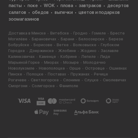
пасты
поке
WOK
плова
завтраков
десертов
соевым соусом для обмакивания и имбирём.
салатов
обедов
выпечки
цветов и подарков
зоомагазинов
Доставка в Минске
Витебске
Гродно
Гомеле
Бресте
Могилёве
Барановичах
Барани
Белоозерске
Березе
Бобруйске
Борисове
Ветке
Волковыске
Глубоком
Городке
Дзержинске
Жлобине
Жодино
Заславле
Калинковичах
Каменце
Кобрине
Лепеле
Лиде
Марьиной Горке
Миорах
Мозыре
Молодечно
Новолукомле
Новополоцке
Орше
Островце
Ошмянах
Пинске
Полоцке
Поставах
Пружанах
Речице
Рогачеве
Светлогорске
Слониме
Слуцке
Смолевичах
Сморгони
Солигорске
Фаниполе