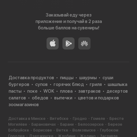
Заказывай еду через
приложение и получай в 2 раза
больше баллов на сувениры!
Доставка продуктов
пиццы
шаурмы
суши
бургеров
супов
горячих блюд
гриля
шашлыка
пасты
поке
WOK
плова
завтраков
десертов
салатов
обедов
выпечки
цветов и подарков
зоомагазинов
Доставка в Минске
Витебске
Гродно
Гомеле
Бресте
Могилёве
Барановичах
Барани
Белоозерске
Березе
Бобруйске
Борисове
Ветке
Волковыске
Глубоком
Городке
Дзержинске
Жлобине
Жодино
Заславле