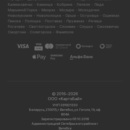
Калинковичах
Каменце
Кобрине
Лепеле
Лиде
Марьиной Горке
Миорах
Мозыре
Молодечно
Новолукомле
Новополоцке
Орше
Островце
Ошмянах
Пинске
Полоцке
Поставах
Пружанах
Речице
Рогачеве
Светлогорске
Слониме
Слуцке
Смолевичах
Сморгони
Солигорске
Фаниполе
© 2016−2026
ООО «КартэБай»
УНП 391821330
Беларусь, 210015, г. Витебск, ул. Гоголя, 14, оф.
804А
Зарегистрировано 05.10.2018
Администрацией Октябрьского района г.
Витебск