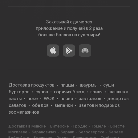
Заказывай еду через
приложение и получай в 2 раза
больше баллов на сувениры!
Доставка продуктов
пиццы
шаурмы
суши
бургеров
супов
горячих блюд
гриля
шашлыка
пасты
поке
WOK
плова
завтраков
десертов
салатов
обедов
выпечки
цветов и подарков
зоомагазинов
Доставка в Минске
Витебске
Гродно
Гомеле
Бресте
Могилёве
Барановичах
Барани
Белоозерске
Березе
Бобруйске
Борисове
Ветке
Волковыске
Глубоком