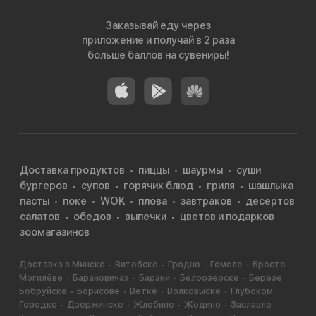
Заказывай еду через
приложение и получай в 2 раза
больше баллов на сувениры!
Доставка продуктов
пиццы
шаурмы
суши
бургеров
супов
горячих блюд
гриля
шашлыка
пасты
поке
WOK
плова
завтраков
десертов
салатов
обедов
выпечки
цветов и подарков
зоомагазинов
Доставка в Минске
Витебске
Гродно
Гомеле
Бресте
Могилёве
Барановичах
Барани
Белоозерске
Березе
Бобруйске
Борисове
Ветке
Волковыске
Глубоком
Городке
Дзержинске
Жлобине
Жодино
Заславле