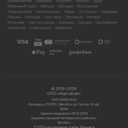
Калинковичах
Каменце
Кобрине
Лепеле
Лиде
Марьиной Горке
Миорах
Мозыре
Молодечно
Новолукомле
Новополоцке
Орше
Островце
Ошмянах
Пинске
Полоцке
Поставах
Пружанах
Речице
Рогачеве
Светлогорске
Слониме
Слуцке
Смолевичах
Сморгони
Солигорске
Фаниполе
© 2016−2026
ООО «КартэБай»
УНП 391821330
Беларусь, 210015, г. Витебск, ул. Гоголя, 14, оф.
804А
Зарегистрировано 05.10.2018
Администрацией Октябрьского района г.
Витебск
2 025 ресторанов, кафе, баров и