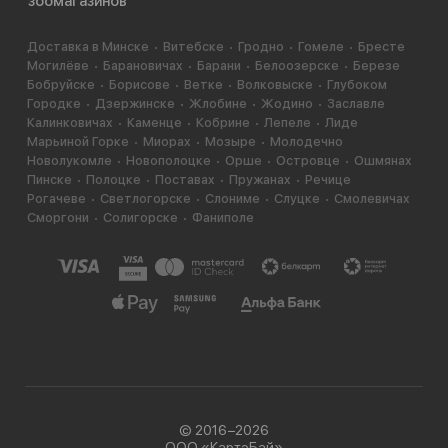
зоомагазинов
Доставка в Минске
Витебске
Гродно
Гомеле
Бресте
Могилёве
Барановичах
Барани
Белоозерске
Березе
Бобруйске
Борисове
Ветке
Волковыске
Глубоком
Городке
Дзержинске
Жлобине
Жодино
Заславле
Калинковичах
Каменце
Кобрине
Лепеле
Лиде
Марьиной Горке
Миорах
Мозыре
Молодечно
Новолукомле
Новополоцке
Орше
Островце
Ошмянах
Пинске
Полоцке
Поставах
Пружанах
Речице
Рогачеве
Светлогорске
Слониме
Слуцке
Смолевичах
Сморгони
Солигорске
Фаниполе
© 2016−2026
ООО «КартэБай»