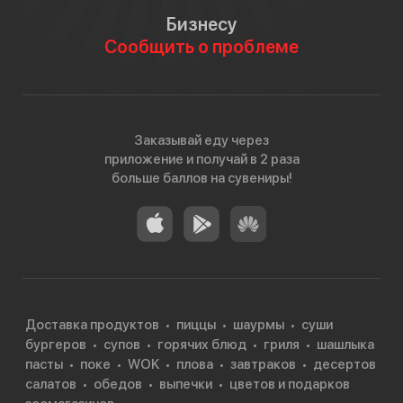
Бизнесу
Сообщить о проблеме
Заказывай еду через
приложение и получай в 2 раза
больше баллов на сувениры!
Доставка продуктов
пиццы
шаурмы
суши
бургеров
супов
горячих блюд
гриля
шашлыка
пасты
поке
WOK
плова
завтраков
десертов
салатов
обедов
выпечки
цветов и подарков