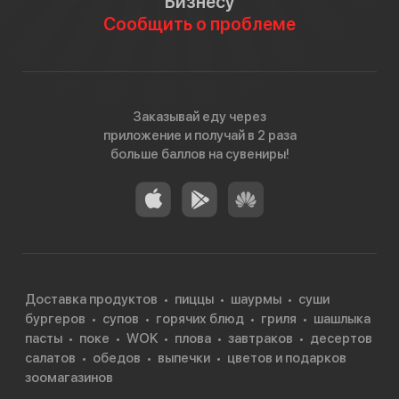
Бизнесу
Сообщить о проблеме
Заказывай еду через
приложение и получай в 2 раза
больше баллов на сувениры!
Доставка продуктов
пиццы
шаурмы
суши
бургеров
супов
горячих блюд
гриля
шашлыка
пасты
поке
WOK
плова
завтраков
десертов
салатов
обедов
выпечки
цветов и подарков
зоомагазинов