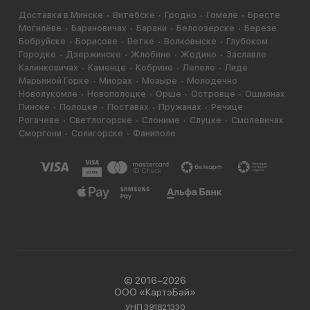
Доставка в Минске
Витебске
Гродно
Гомеле
Бресте
Могилёве
Барановичах
Барани
Белоозерске
Березе
Бобруйске
Борисове
Ветке
Волковыске
Глубоком
Городке
Дзержинске
Жлобине
Жодино
Заславле
Калинковичах
Каменце
Кобрине
Лепеле
Лиде
Марьиной Горке
Миорах
Мозыре
Молодечно
Новолукомле
Новополоцке
Орше
Островце
Ошмянах
Пинске
Полоцке
Поставах
Пружанах
Речице
Рогачеве
Светлогорске
Слониме
Слуцке
Смолевичах
Сморгони
Солигорске
Фаниполе
© 2016−2026
ООО «КартэБай»
УНП 391821330