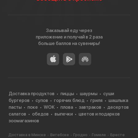
Заказывай еду через
приложение и получай в 2 раза
больше баллов на сувениры!
Доставка продуктов
пиццы
шаурмы
суши
бургеров
супов
горячих блюд
гриля
шашлыка
пасты
поке
WOK
плова
завтраков
десертов
салатов
обедов
выпечки
цветов и подарков
зоомагазинов
Доставка в Минске
Витебске
Гродно
Гомеле
Бресте