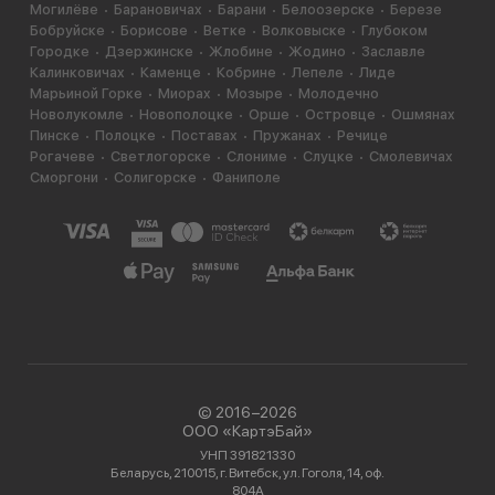
Могилёве
Барановичах
Барани
Белоозерске
Березе
Бобруйске
Борисове
Ветке
Волковыске
Глубоком
Городке
Дзержинске
Жлобине
Жодино
Заславле
Калинковичах
Каменце
Кобрине
Лепеле
Лиде
Марьиной Горке
Миорах
Мозыре
Молодечно
Новолукомле
Новополоцке
Орше
Островце
Ошмянах
Пинске
Полоцке
Поставах
Пружанах
Речице
Рогачеве
Светлогорске
Слониме
Слуцке
Смолевичах
Сморгони
Солигорске
Фаниполе
© 2016−2026
ООО «КартэБай»
УНП 391821330
Беларусь, 210015, г. Витебск, ул. Гоголя, 14, оф.
804А