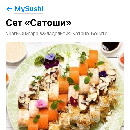
MySushi
Сет «Сатоши»
Унаги Онигара, Филадельфия, Катано, Бонито