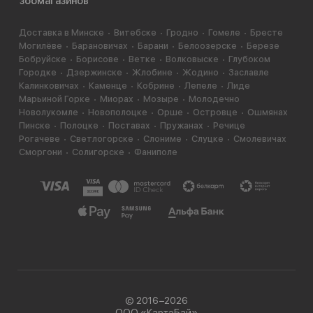
зоомагазинов
Доставка в Минске
Витебске
Гродно
Гомеле
Бресте
Могилёве
Барановичах
Барани
Белоозерске
Березе
Бобруйске
Борисове
Ветке
Волковыске
Глубоком
Городке
Дзержинске
Жлобине
Жодино
Заславле
Калинковичах
Каменце
Кобрине
Лепеле
Лиде
Марьиной Горке
Миорах
Мозыре
Молодечно
Новолукомле
Новополоцке
Орше
Островце
Ошмянах
Пинске
Полоцке
Поставах
Пружанах
Речице
Рогачеве
Светлогорске
Слониме
Слуцке
Смолевичах
Сморгони
Солигорске
Фаниполе
© 2016−2026
ООО «КартэБай»