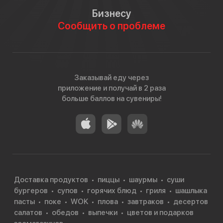
Бизнесу
Сообщить о проблеме
Заказывай еду через
приложение и получай в 2 раза
больше баллов на сувениры!
Доставка продуктов
пиццы
шаурмы
суши
бургеров
супов
горячих блюд
гриля
шашлыка
пасты
поке
WOK
плова
завтраков
десертов
салатов
обедов
выпечки
цветов и подарков