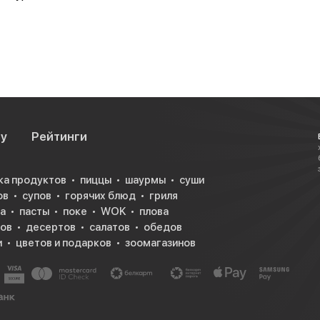
су
Рейтинги
ка продуктов
пиццы
шаурмы
суши
ов
супов
горячих блюд
гриля
а
пасты
поке
WOK
плова
ков
десертов
салатов
обедов
да: мясные,
и
цветов и подарков
зоомагазинов
н поистине
нии с суши,
н делается?
са. А ещё