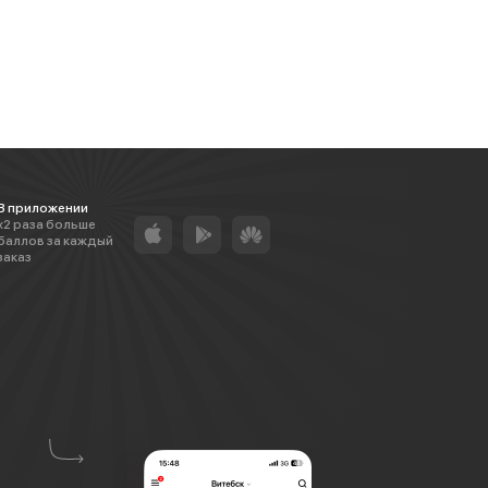
В приложении
х2 раза больше
баллов за каждый
заказ