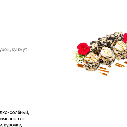
урец, кунжут.
адко-солёный,
 именно тот
, курочке,