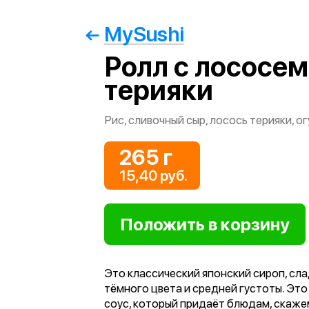
MySushi
Ролл с лососем
терияки
Рис, сливочный сыр, лосось терияки, ог
265 г
15,40 руб.
Это классический японский сироп, сл
тёмного цвета и средней густоты. Это
соус, который придаёт блюдам, скажем