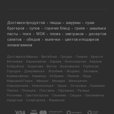
Доставка продуктов
пиццы
шаурмы
суши
бургеров
супов
горячих блюд
гриля
шашлыка
пасты
поке
WOK
плова
завтраков
десертов
салатов
обедов
выпечки
цветов и подарков
зоомагазинов
Доставка в Минске
Витебске
Гродно
Гомеле
Бресте
Могилёве
Барановичах
Барани
Белоозерске
Березе
Бобруйске
Борисове
Ветке
Волковыске
Глубоком
Городке
Дзержинске
Жлобине
Жодино
Заславле
Калинковичах
Каменце
Кобрине
Лепеле
Лиде
Марьиной Горке
Миорах
Мозыре
Молодечно
Новолукомле
Новополоцке
Орше
Островце
Ошмянах
Пинске
Полоцке
Поставах
Пружанах
Речице
Рогачеве
Светлогорске
Слониме
Слуцке
Смолевичах
Сморгони
Солигорске
Фаниполе