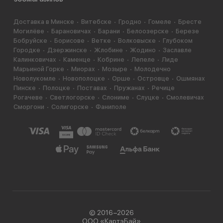
Доставка в Минске
Витебске
Гродно
Гомеле
Бресте
Могилёве
Барановичах
Барани
Белоозерске
Березе
Бобруйске
Борисове
Ветке
Волковыске
Глубоком
Городке
Дзержинске
Жлобине
Жодино
Заславле
Калинковичах
Каменце
Кобрине
Лепеле
Лиде
Марьиной Горке
Миорах
Мозыре
Молодечно
Новолукомле
Новополоцке
Орше
Островце
Ошмянах
Пинске
Полоцке
Поставах
Пружанах
Речице
Рогачеве
Светлогорске
Слониме
Слуцке
Смолевичах
Сморгони
Солигорске
Фаниполе
© 2016−2026
ООО «КартэБай»