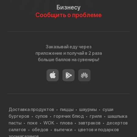
Бизнесу
Сообщить о проблеме
Заказывай еду через
приложение и получай в 2 раза
больше баллов на сувениры!
Доставка продуктов
пиццы
шаурмы
суши
бургеров
супов
горячих блюд
гриля
шашлыка
пасты
поке
WOK
плова
завтраков
десертов
салатов
обедов
выпечки
цветов и подарков
зоомагазинов