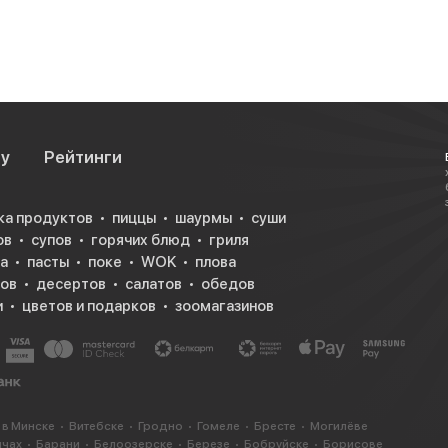
ус, нет запаха
су
Рейтинги
ка продуктов
пиццы
шаурмы
суши
ов
супов
горячих блюд
гриля
а
пасты
поке
WOK
плова
ков
десертов
салатов
обедов
и
цветов и подарков
зоомагазинов
ить от старого
ь яркими,
ким ароматом.
 «ленточки» —
тва. Бегите
 в Минске
Витебске
Гродно
Гомеле
Бресте
Могилёве
ичах
Барани
Белоозерске
Березе
Бобруйске
Борисове