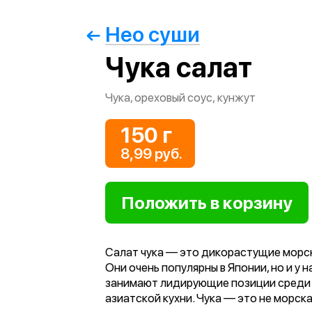
Нео суши
Чука салат
Чука, ореховый соус, кунжут
150 г
8,99 руб.
Салат чука — это дикорастущие морс
Они очень популярны в Японии, но и у н
занимают лидирующие позиции среди
азиатской кухни. Чука — это не морска