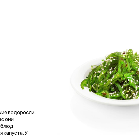
кие водоросли.
ас они
 блюд
я капуста. У