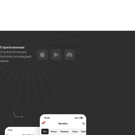
В приложении
х2 раза больше
баллов за каждый
заказ