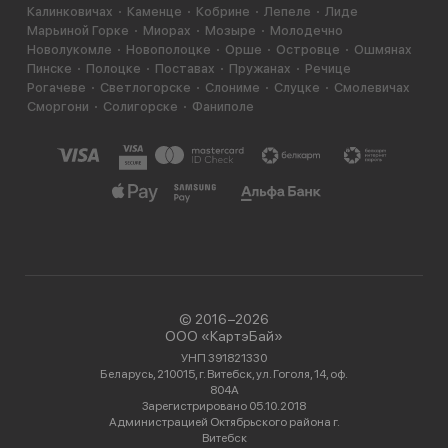
Калинковичах
Каменце
Кобрине
Лепеле
Лиде
Марьиной Горке
Миорах
Мозыре
Молодечно
Новолукомле
Новополоцке
Орше
Островце
Ошмянах
Пинске
Полоцке
Поставах
Пружанах
Речице
Рогачеве
Светлогорске
Слониме
Слуцке
Смолевичах
Сморгони
Солигорске
Фаниполе
© 2016−2026
ООО «КартэБай»
УНП 391821330
Беларусь, 210015, г. Витебск, ул. Гоголя, 14, оф.
804А
Зарегистрировано 05.10.2018
Администрацией Октябрьского района г.
Витебск