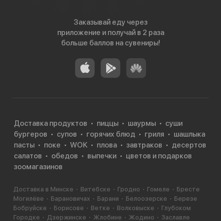
Заказывай еду через
приложение и получай в 2 раза
больше баллов на сувениры!
Доставка продуктов
пиццы
шаурмы
суши
бургеров
супов
горячих блюд
гриля
шашлыка
пасты
поке
WOK
плова
завтраков
десертов
салатов
обедов
выпечки
цветов и подарков
зоомагазинов
Доставка в Минске
Витебске
Гродно
Гомеле
Бресте
Могилёве
Барановичах
Барани
Белоозерске
Березе
Бобруйске
Борисове
Ветке
Волковыске
Глубоком
Городке
Дзержинске
Жлобине
Жодино
Заславле