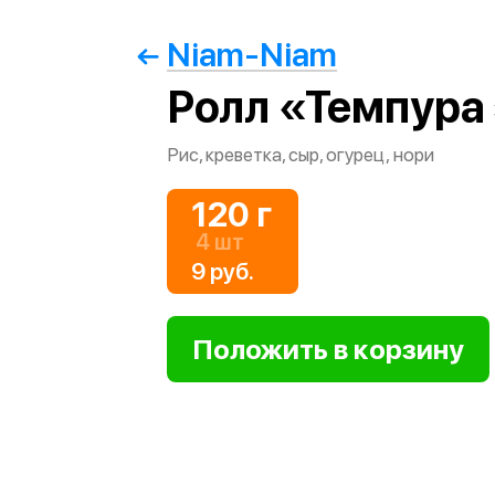
Niam-Niam
Ролл «Темпура
Рис, креветка, сыр, огурец, нори
120 г
4 шт
9 руб.