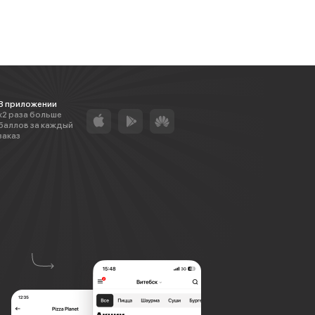
В приложении
х2 раза больше
баллов за каждый
заказ