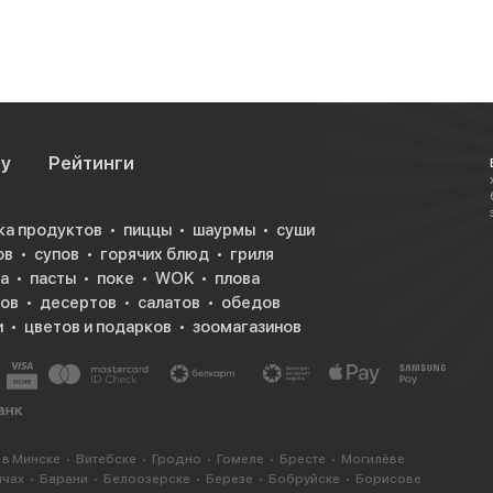
су
Рейтинги
ка продуктов
пиццы
шаурмы
суши
ов
супов
горячих блюд
гриля
а
пасты
поке
WOK
плова
ков
десертов
салатов
обедов
и
цветов и подарков
зоомагазинов
 в Минске
Витебске
Гродно
Гомеле
Бресте
Могилёве
ичах
Барани
Белоозерске
Березе
Бобруйске
Борисове