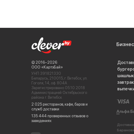
Бизне
Достав
© 2016−2026
ООО «КартэБай»
бургер
УНП 391821330
шашлык
Беларусь, 210015, г. Витебск, ул.
завтра
Гоголя, 14, оф. 804А
Зарегистрировано 05.10.2018
выпечк
Администрацией Октябрьского
района г. Витебск
2 025 ресторанов, кафе, баров и
служб доставки
135 444 проверенных отзывов о
заведениях
Доставка
Баранов