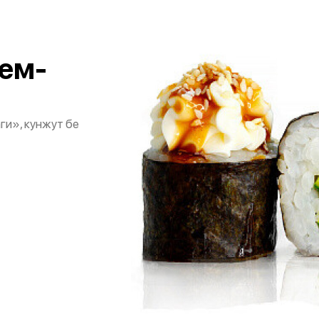
рем-
аги», кунжут бе