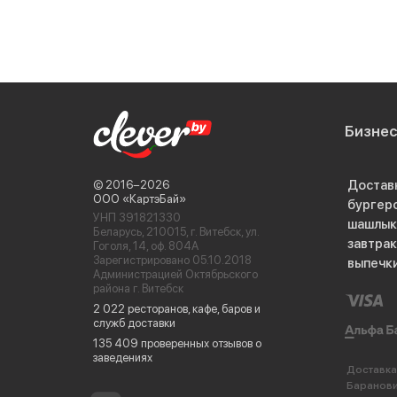
Бизне
Достав
© 2016−2026
ООО «КартэБай»
бургер
УНП 391821330
шашлык
Беларусь, 210015, г. Витебск, ул.
завтра
Гоголя, 14, оф. 804А
Зарегистрировано 05.10.2018
выпечк
Администрацией Октябрьского
района г. Витебск
2 022 ресторанов, кафе, баров и
служб доставки
135 409 проверенных отзывов о
заведениях
Доставка
Баранов