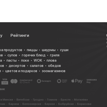
су
Рейтинги
ка продуктов
пиццы
шаурмы
суши
ов
супов
горячих блюд
гриля
а
пасты
поке
WOK
плова
ков
десертов
салатов
обедов
и
цветов и подарков
зоомагазинов
 в Минске
Витебске
Гродно
Гомеле
Бресте
Могилёве
ичах
Барани
Белоозерске
Березе
Бобруйске
Борисове