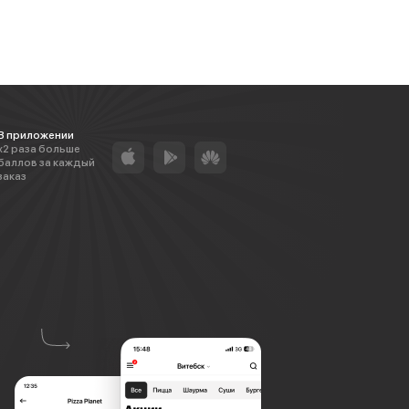
В приложении
х2 раза больше
баллов за каждый
заказ