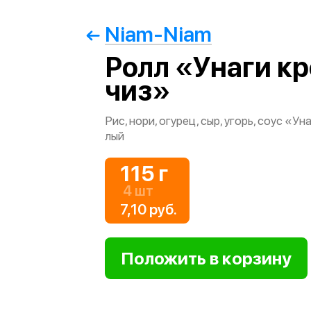
Niam-Niam
Ролл «Унаги к
чиз»
Рис, нори, огурец, сыр, угорь, соус «Ун
лый
115 г
4 шт
7,10 руб.