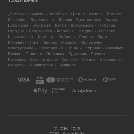
зоомагазинов
Доставка в Минске
Витебске
Гродно
Гомеле
Бресте
Могилёве
Барановичах
Барани
Белоозерске
Березе
Бобруйске
Борисове
Ветке
Волковыске
Глубоком
Городке
Дзержинске
Жлобине
Жодино
Заславле
Калинковичах
Каменце
Кобрине
Лепеле
Лиде
Марьиной Горке
Миорах
Мозыре
Молодечно
Новолукомле
Новополоцке
Орше
Островце
Ошмянах
Пинске
Полоцке
Поставах
Пружанах
Речице
Рогачеве
Светлогорске
Слониме
Слуцке
Смолевичах
Сморгони
Солигорске
Фаниполе
© 2016−2026
ООО «КартэБай»