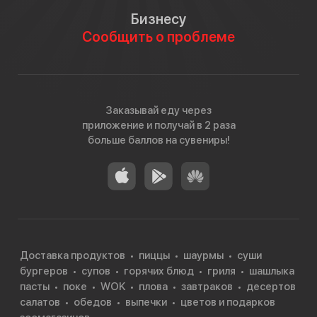
Бизнесу
Сообщить о проблеме
Заказывай еду через
приложение и получай в 2 раза
больше баллов на сувениры!
Доставка продуктов
пиццы
шаурмы
суши
бургеров
супов
горячих блюд
гриля
шашлыка
пасты
поке
WOK
плова
завтраков
десертов
салатов
обедов
выпечки
цветов и подарков