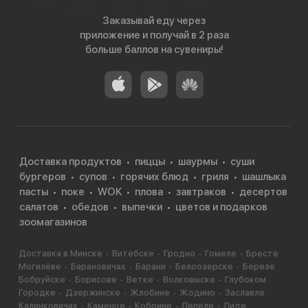
Заказывай еду через
приложение и получай в 2 раза
больше баллов на сувениры!
Доставка продуктов
пиццы
шаурмы
суши
бургеров
супов
горячих блюд
гриля
шашлыка
пасты
поке
WOK
плова
завтраков
десертов
салатов
обедов
выпечки
цветов и подарков
зоомагазинов
Доставка в Минске
Витебске
Гродно
Гомеле
Бресте
Могилёве
Барановичах
Барани
Белоозерске
Березе
Бобруйске
Борисове
Ветке
Волковыске
Глубоком
Городке
Дзержинске
Жлобине
Жодино
Заславле
Калинковичах
Каменце
Кобрине
Лепеле
Лиде