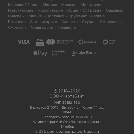
Марьиной Горке
Миорах
Мозыре
Молодечно
Новолукомле
Новополоцке
Орше
Островце
Ошмянах
Пинске
Полоцке
Поставах
Пружанах
Речице
Рогачеве
Светлогорске
Слониме
Слуцке
Смолевичах
Сморгони
Солигорске
Фаниполе
© 2016−2026
ООО «КартэБай»
УНП 391821330
Беларусь, 210015, г. Витебск, ул. Гоголя, 14, оф.
804А
Зарегистрировано 05.10.2018
Администрацией Октябрьского района г.
Витебск
2 025 ресторанов, кафе, баров и