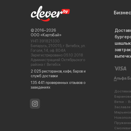
Бизне
Достав
© 2016−2026
ООО «КартэБай»
бургер
УНП 391821330
шашлык
Беларусь, 210015, г. Витебск, ул.
завтра
Гоголя, 14, оф. 804А
Зарегистрировано 05.10.2018
выпечк
Администрацией Октябрьского
района г. Витебск
2 025 ресторанов, кафе, баров и
служб доставки
135 441 проверенных отзывов о
заведениях
Доставка
Баранов
Ветке
В
Заславле
Марьиной
Новопол
Пружана
Смолеви