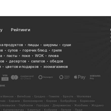
а — приятно
су
Рейтинги
ка продуктов
пиццы
шаурмы
суши
ов
супов
горячих блюд
гриля
а
пасты
поке
WOK
плова
ков
десертов
салатов
обедов
и
цветов и подарков
зоомагазинов
амородки
носительно
ультат
что профессор
 в Минске
Витебске
Гродно
Гомеле
Бресте
Могилёве
ичах
Барани
Белоозерске
Березе
Бобруйске
Борисове
Роберт Бейкер
олковыске
Глубоком
Городке
Дзержинске
Жлобине
Жодино
иного филе,
Калинковичах
Каменце
Кобрине
Лепеле
Лиде