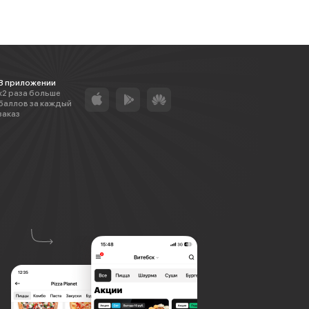
В приложении
х2 раза больше
баллов за каждый
заказ