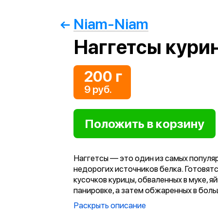
Niam-Niam
Наггетсы кури
200 г
9 руб.
Наггетсы — это один из самых популяр
недорогих источников белка. Готовятс
кусочков курицы, обваленных в муке, яй
панировке, а затем обжаренных в бол
количестве масла. Благодаря такому 
Раскрыть описание
приготовления мясо внутри остаётся с