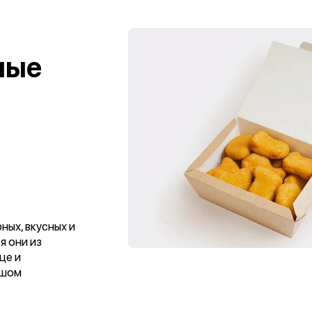
ные
ных, вкусных и
я они из
це и
ьшом
способу
очным, а