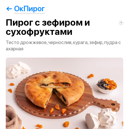
ОкПирог
Пирог с зефиром и
сухофруктами
Тесто дрожжевое, чернослив, курага, зефир, пудра с
ахарная