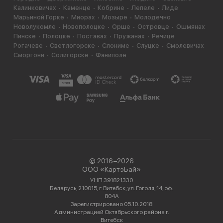
Калинковичах
Каменце
Кобрине
Лепеле
Лиде
Марьиной Горке
Миорах
Мозыре
Молодечно
Новолукомле
Новополоцке
Орше
Островце
Ошмянах
Пинске
Полоцке
Поставах
Пружанах
Речице
Рогачеве
Светлогорске
Слониме
Слуцке
Смолевичах
Сморгони
Солигорске
Фаниполе
© 2016−2026
ООО «КартэБай»
УНП 391821330
Беларусь, 210015, г. Витебск, ул. Гоголя, 14, оф.
804А
Зарегистрировано 05.10.2018
Администрацией Октябрьского района г.
Витебск