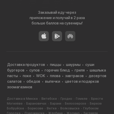
Заказывай еду через
приложение и получай в 2 раза
больше баллов на сувениры!
Доставка продуктов
пиццы
шаурмы
суши
бургеров
супов
горячих блюд
гриля
шашлыка
пасты
поке
WOK
плова
завтраков
десертов
салатов
обедов
выпечки
цветов и подарков
зоомагазинов
Доставка в Минске
Витебске
Гродно
Гомеле
Бресте
Могилёве
Барановичах
Барани
Белоозерске
Березе
Бобруйске
Борисове
Ветке
Волковыске
Глубоком
Городке
Дзержинске
Жлобине
Жодино
Заславле