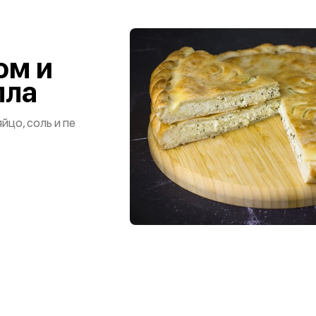
ом и
лла
яйцо, соль и пе