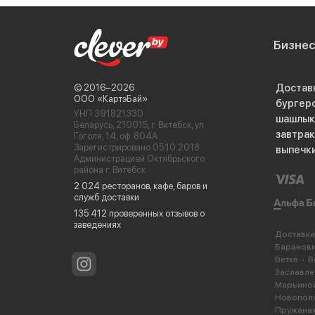
Бизне
Достав
© 2016−2026
ООО «КартэБай»
бургер
УНП 391821330
шашлык
Беларусь, 210015, г. Витебск, ул.
завтра
Гоголя, 14, оф. 804А
Зарегистрировано 05.10.2018
выпечк
Администрацией Октябрьского
района г. Витебск
2 024 ресторанов, кафе, баров и
служб доставки
135 412 проверенных отзывов о
заведениях
Доставка
Баранов
Ветке
В
Заславле
Марьиной
Новопол
Пружана