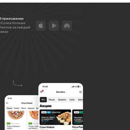
В приложении
х2 раза больше
баллов за каждый
заказ