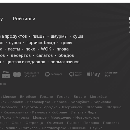
су
Рейтинги
ка продуктов
пиццы
шаурмы
суши
ов
супов
горячих блюд
гриля
а
пасты
поке
WOK
плова
ков
десертов
салатов
обедов
и
цветов и подарков
зоомагазинов
 в Минске
Витебске
Гродно
Гомеле
Бресте
Могилёве
ичах
Барани
Белоозерске
Березе
Бобруйске
Борисове
олковыске
Глубоком
Городке
Дзержинске
Жлобине
Жодино
Калинковичах
Каменце
Кобрине
Лепеле
Лиде
 Горке
Миорах
Мозыре
Молодечно
Новолукомле
оцке
Орше
Островце
Ошмянах
Пинске
Полоцке
Поставах
х
Речице
Рогачеве
Светлогорске
Слониме
Слуцке