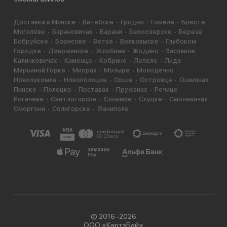
Доставка в Минске
Витебске
Гродно
Гомеле
Бресте
Могилёве
Барановичах
Барани
Белоозерске
Березе
Бобруйске
Борисове
Ветке
Волковыске
Глубоком
Городке
Дзержинске
Жлобине
Жодино
Заславле
Калинковичах
Каменце
Кобрине
Лепеле
Лиде
Марьиной Горке
Миорах
Мозыре
Молодечно
Новолукомле
Новополоцке
Орше
Островце
Ошмянах
Пинске
Полоцке
Поставах
Пружанах
Речице
Рогачеве
Светлогорске
Слониме
Слуцке
Смолевичах
Сморгони
Солигорске
Фаниполе
© 2016−2026
ООО «КартэБай»