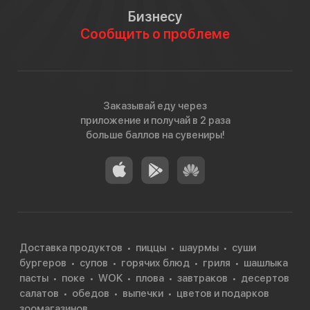
Бизнесу
Сообщить о проблеме
Заказывай еду через
приложение и получай в 2 раза
больше баллов на сувениры!
Доставка продуктов
пиццы
шаурмы
суши
бургеров
супов
горячих блюд
гриля
шашлыка
пасты
поке
WOK
плова
завтраков
десертов
салатов
обедов
выпечки
цветов и подарков
зоомагазинов