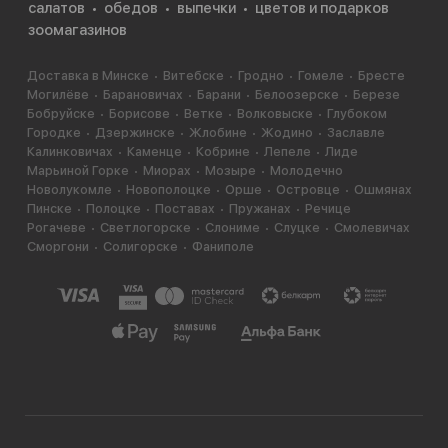
салатов
обедов
выпечки
цветов и подарков
зоомагазинов
Доставка в Минске
Витебске
Гродно
Гомеле
Бресте
Могилёве
Барановичах
Барани
Белоозерске
Березе
Бобруйске
Борисове
Ветке
Волковыске
Глубоком
Городке
Дзержинске
Жлобине
Жодино
Заславле
Калинковичах
Каменце
Кобрине
Лепеле
Лиде
Марьиной Горке
Миорах
Мозыре
Молодечно
Новолукомле
Новополоцке
Орше
Островце
Ошмянах
Пинске
Полоцке
Поставах
Пружанах
Речице
Рогачеве
Светлогорске
Слониме
Слуцке
Смолевичах
Сморгони
Солигорске
Фаниполе