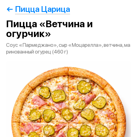
Пицца Царица
Пицца «Ветчина и
огурчик»
Соус «Пармеджано», сыр «Моцарелла», ветчина, ма
ринованный огурец (460 г)