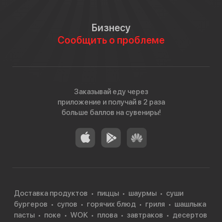
Бизнесу
Сообщить о проблеме
Заказывай еду через
приложение и получай в 2 раза
больше баллов на сувениры!
Доставка продуктов
пиццы
шаурмы
суши
бургеров
супов
горячих блюд
гриля
шашлыка
пасты
поке
WOK
плова
завтраков
десертов