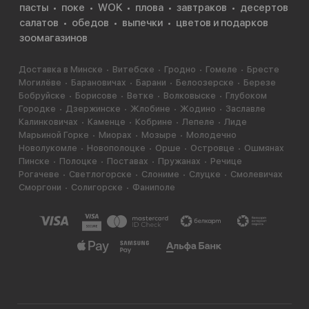
пасты
поке
WOK
плова
завтраков
десертов
салатов
обедов
выпечки
цветов и подарков
зоомагазинов
Доставка в Минске
Витебске
Гродно
Гомеле
Бресте
Могилёве
Барановичах
Барани
Белоозерске
Березе
Бобруйске
Борисове
Ветке
Волковыске
Глубоком
Городке
Дзержинске
Жлобине
Жодино
Заславле
Калинковичах
Каменце
Кобрине
Лепеле
Лиде
Марьиной Горке
Миорах
Мозыре
Молодечно
Новолукомле
Новополоцке
Орше
Островце
Ошмянах
Пинске
Полоцке
Поставах
Пружанах
Речице
Рогачеве
Светлогорске
Слониме
Слуцке
Смолевичах
Сморгони
Солигорске
Фаниполе