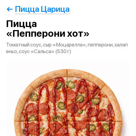
Пицца Царица
Пицца
«Пепперони хот»
Томатный соус, сыр «Моцарелла», пепперони, халап
еньо, соус «Сальса» (530 г)