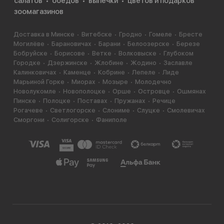
салатов
обедов
выпечки
цветов и подарков
зоомагазинов
Доставка в Минске
Витебске
Гродно
Гомеле
Бресте
Могилёве
Барановичах
Барани
Белоозерске
Березе
Бобруйске
Борисове
Ветке
Волковыске
Глубоком
Городке
Дзержинске
Жлобине
Жодино
Заславле
Калинковичах
Каменце
Кобрине
Лепеле
Лиде
Марьиной Горке
Миорах
Мозыре
Молодечно
Новолукомле
Новополоцке
Орше
Островце
Ошмянах
Пинске
Полоцке
Поставах
Пружанах
Речице
Рогачеве
Светлогорске
Слониме
Слуцке
Смолевичах
Сморгони
Солигорске
Фаниполе