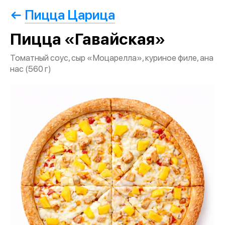
Пицца Царица
Пицца «Гавайская»
Томатный соус, сыр «Моцарелла», куриное филе, ана
нас (560 г)