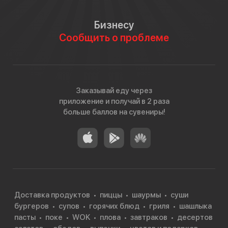
Бизнесу
Сообщить о проблеме
Заказывай еду через
приложение и получай в 2 раза
больше баллов на сувениры!
Доставка продуктов
пиццы
шаурмы
суши
бургеров
супов
горячих блюд
гриля
шашлыка
пасты
поке
WOK
плова
завтраков
десертов