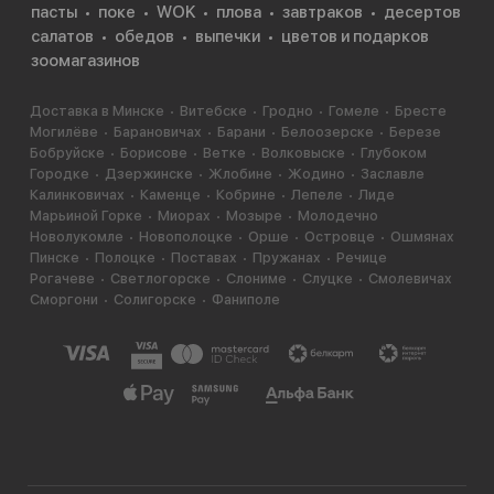
пасты
поке
WOK
плова
завтраков
десертов
салатов
обедов
выпечки
цветов и подарков
зоомагазинов
Доставка в Минске
Витебске
Гродно
Гомеле
Бресте
Могилёве
Барановичах
Барани
Белоозерске
Березе
Бобруйске
Борисове
Ветке
Волковыске
Глубоком
Городке
Дзержинске
Жлобине
Жодино
Заславле
Калинковичах
Каменце
Кобрине
Лепеле
Лиде
Марьиной Горке
Миорах
Мозыре
Молодечно
Новолукомле
Новополоцке
Орше
Островце
Ошмянах
Пинске
Полоцке
Поставах
Пружанах
Речице
Рогачеве
Светлогорске
Слониме
Слуцке
Смолевичах
Сморгони
Солигорске
Фаниполе