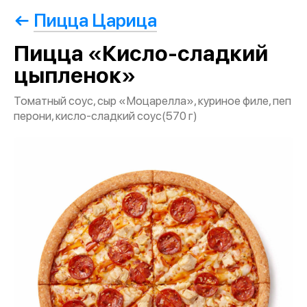
Пицца Царица
Пицца «Кисло-сладкий
цыпленок»
Томатный соус, сыр «Моцарелла», куриное филе, пеп
перони, кисло-сладкий соус(570 г)