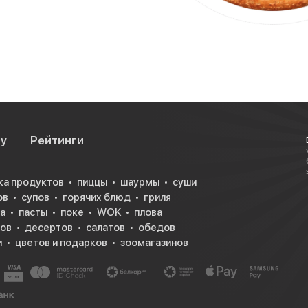
су
Рейтинги
ка продуктов
пиццы
шаурмы
суши
ов
супов
горячих блюд
гриля
а
пасты
поке
WOK
плова
ков
десертов
салатов
обедов
и
цветов и подарков
зоомагазинов