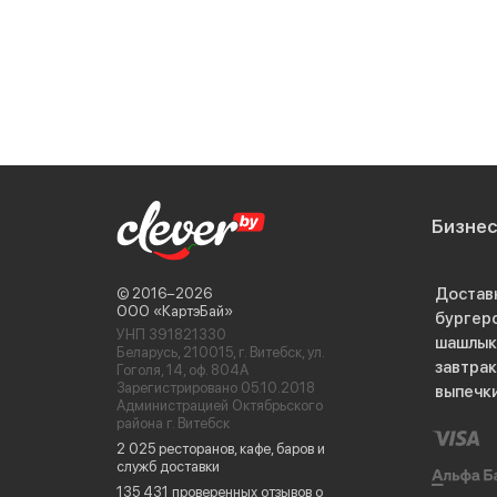
Бизне
Достав
© 2016−2026
ООО «КартэБай»
бургер
УНП 391821330
шашлык
Беларусь, 210015, г. Витебск, ул.
завтра
Гоголя, 14, оф. 804А
Зарегистрировано 05.10.2018
выпечк
Администрацией Октябрьского
района г. Витебск
2 025 ресторанов, кафе, баров и
служб доставки
135 431 проверенных отзывов о