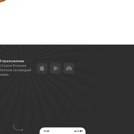
В приложении
х2 раза больше
баллов за каждый
заказ