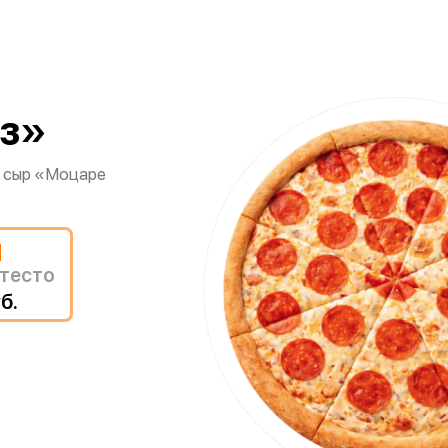
из»
, сыр «Моцаре
м
тесто
б.