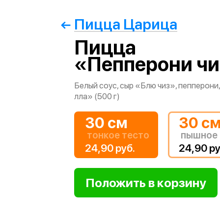
Пицца Царица
Пицца
«Пепперони ч
Белый соус, сыр «Блю чиз», пепперони
лла» (500 г)
30 см
30 с
тонкое тесто
пышное 
24,90 руб.
24,90 ру