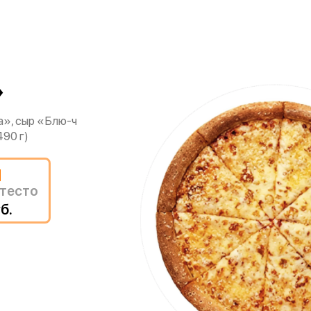
»
», сыр «Блю-ч
90 г)
м
тесто
б.