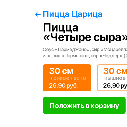
Пицца Царица
Пицца
«Четыре сыра
Соус «Пармеджано», сыр «Моцарелла
из», сыр «Пармезан», сыр «Чеддер» (4
30 см
30 с
тонкое тесто
пышное 
26,90 руб.
26,90 ру