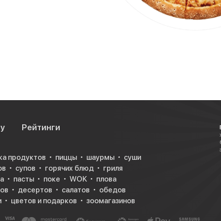
су
Рейтинги
ка продуктов
пиццы
шаурмы
суши
ов
супов
горячих блюд
гриля
а
пасты
поке
WOK
плова
ков
десертов
салатов
обедов
и
цветов и подарков
зоомагазинов