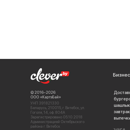
Бизне
Достав
© 2016−2026
ООО «КартэБай»
бургер
УНП 391821330
шашлык
Беларусь, 210015, г. Витебск, ул.
завтра
Гоголя, 14, оф. 804А
Зарегистрировано 05.10.2018
выпечк
Администрацией Октябрьского
района г. Витебск