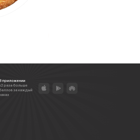
В приложении
х2 раза больше
баллов за каждый
заказ