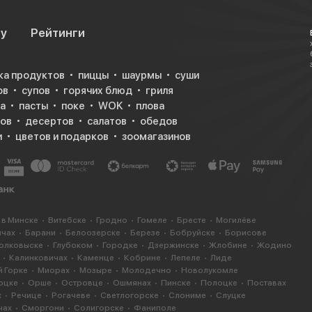
су
Рейтинги
ка продуктов
пиццы
шаурмы
суши
ов
супов
горячих блюд
гриля
а
пасты
поке
WOK
плова
ков
десертов
салатов
обедов
и
цветов и подарков
зоомагазинов
 в Минске
Витебске
Гродно
Гомеле
Бресте
Могилёве
ичах
Барани
Белоозерске
Березе
Бобруйске
Борисове
олковыске
Глубоком
Городке
Дзержинске
Жлобине
Жодино
Калинковичах
Каменце
Кобрине
Лепеле
Лиде
 Горке
Миорах
Мозыре
Молодечно
Новолукомле
оцке
Орше
Островце
Ошмянах
Пинске
Полоцке
Поставах
х
Речице
Рогачеве
Светлогорске
Слониме
Слуцке
чах
Сморгони
Солигорске
Фаниполе