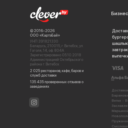
Бизне
Достав
© 2016−2026
ООО «КартэБай»
бургер
УНП 391821330
шашлык
Беларусь, 210015, г. Витебск, ул.
завтра
Гоголя, 14, оф. 804А
Зарегистрировано 05.10.2018
выпечк
Администрацией Октябрьского
района г. Витебск
2 025 ресторанов, кафе, баров и
служб доставки
135 435 проверенных отзывов о
заведениях
Доставка
Баранов
Ветке
В
Заславле
Марьиной
Новопол
Пружана
Смолеви