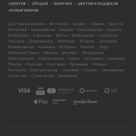
салатов
обедов
выпечки
цветов и подарков
зоомагазинов
Доставка в Минске
Витебске
Гродно
Гомеле
Бресте
Могилёве
Барановичах
Барани
Белоозерске
Березе
Бобруйске
Борисове
Ветке
Волковыске
Глубоком
Городке
Дзержинске
Жлобине
Жодино
Заславле
Калинковичах
Каменце
Кобрине
Лепеле
Лиде
Марьиной Горке
Миорах
Мозыре
Молодечно
Новолукомле
Новополоцке
Орше
Островце
Ошмянах
Пинске
Полоцке
Поставах
Пружанах
Речице
Рогачеве
Светлогорске
Слониме
Слуцке
Смолевичах
Сморгони
Солигорске
Фаниполе