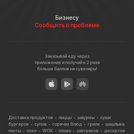
Бизнесу
Сообщить о проблеме
Заказывай еду через
приложение и получай в 2 раза
больше баллов на сувениры!
Доставка продуктов
пиццы
шаурмы
суши
бургеров
супов
горячих блюд
гриля
шашлыка
пасты
поке
WOK
плова
завтраков
десертов