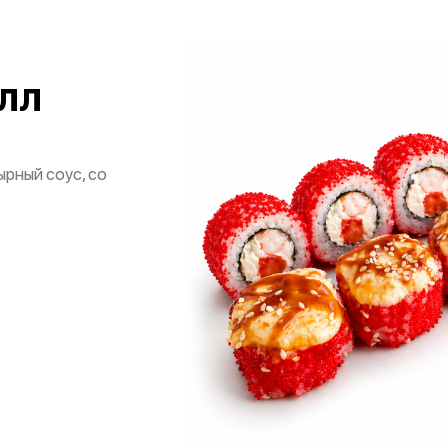
лл
ырный соус, со