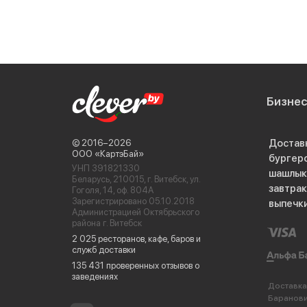
Бизне
Достав
© 2016−2026
ООО «КартэБай»
бургер
УНП 391821330
шашлык
Беларусь, 210015, г. Витебск, ул.
завтра
Гоголя, 14, оф. 804А
Зарегистрировано 05.10.2018
выпечк
Администрацией Октябрьского
района г. Витебск
2 025 ресторанов, кафе, баров и
служб доставки
135 431 проверенных отзывов о
заведениях
Доставка
Баранов