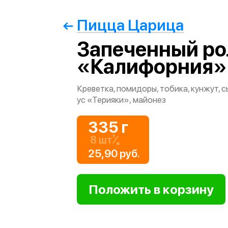
Пицца Царица
Запеченный ро
«Калифорния»
Креветка, помидоры, тобика, кунжут, с
ус «Терияки», майонез
335 г
8 шт¹⁄₄
25,90 руб.