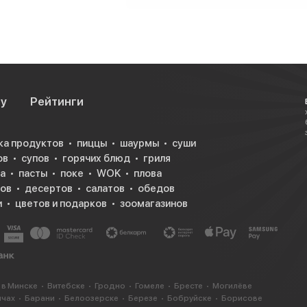
су
Рейтинги
ка продуктов
пиццы
шаурмы
суши
ов
супов
горячих блюд
гриля
а
пасты
поке
WOK
плова
ков
десертов
салатов
обедов
и
цветов и подарков
зоомагазинов
 в Минске
Витебске
Гродно
Гомеле
Бресте
Могилёве
ичах
Барани
Белоозерске
Березе
Бобруйске
Борисове