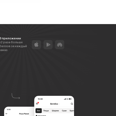
В приложении
х2 раза больше
баллов за каждый
заказ