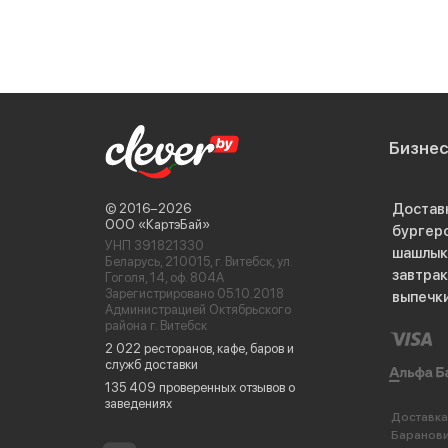
Бизне
Достав
© 2016−2026
ООО «КартэБай»
бургер
УНП 391821330
шашлык
Беларусь, 210015, г. Витебск, ул.
завтра
Гоголя, 14, оф. 804А
Зарегистрировано 05.10.2018
выпечк
Администрацией Октябрьского
района г. Витебск
2 022 ресторанов, кафе, баров и
служб доставки
135 409 проверенных отзывов о
заведениях
Доставка
Баранов