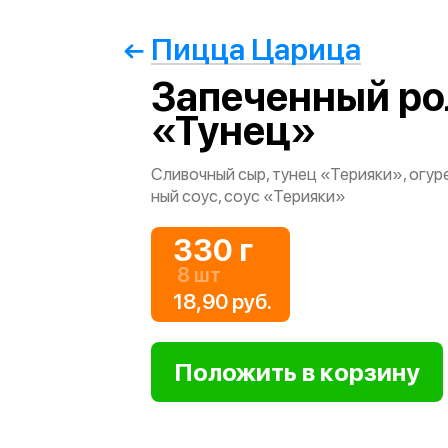
Пицца Царица
Запеченный ро
«Тунец»
Сливочный сыр, тунец «Терияки», огуре
ный соус, соус «Терияки»
330 г
8 шт
18,90 руб.