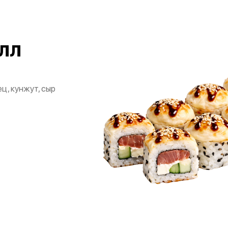
лл
ц, кунжут, сыр