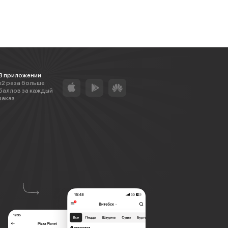
В приложении
х2 раза больше
баллов за каждый
заказ