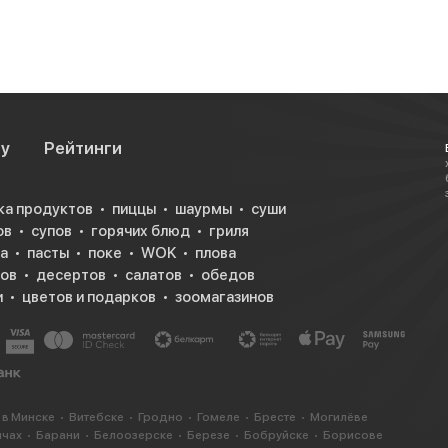
су
Рейтинги
ка продуктов
пиццы
шаурмы
суши
ов
супов
горячих блюд
гриля
а
пасты
поке
WOK
плова
ков
десертов
салатов
обедов
и
цветов и подарков
зоомагазинов
 в Минске
Витебске
Гродно
Гомеле
Бресте
Могилёве
ичах
Барани
Белоозерске
Березе
Бобруйске
Борисове