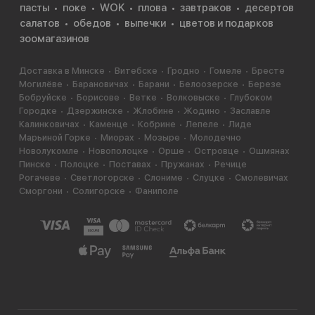
пасты
поке
WOK
плова
завтраков
десертов
салатов
обедов
выпечки
цветов и подарков
зоомагазинов
Доставка в Минске
Витебске
Гродно
Гомеле
Бресте
Могилёве
Барановичах
Барани
Белоозерске
Березе
Бобруйске
Борисове
Ветке
Волковыске
Глубоком
Городке
Дзержинске
Жлобине
Жодино
Заславле
Калинковичах
Каменце
Кобрине
Лепеле
Лиде
Марьиной Горке
Миорах
Мозыре
Молодечно
Новолукомле
Новополоцке
Орше
Островце
Ошмянах
Пинске
Полоцке
Поставах
Пружанах
Речице
Рогачеве
Светлогорске
Слониме
Слуцке
Смолевичах
Сморгони
Солигорске
Фаниполе