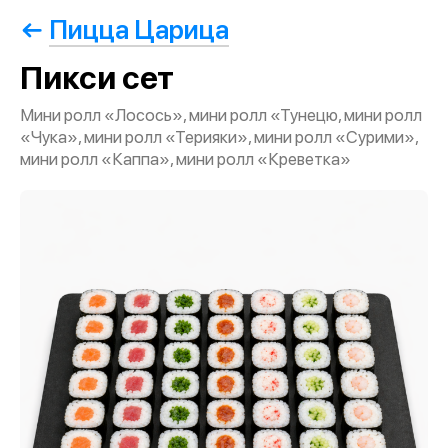
Пицца Царица
Пикси сет
Мини ролл «Лосось», мини ролл «Тунецю, мини ролл
«Чука», мини ролл «Терияки», мини ролл «Сурими»,
мини ролл «Каппа», мини ролл «Креветка»