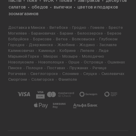
пасты
поке
WOK
плова
завтраков
десертов
салатов
обедов
выпечки
цветов и подарков
зоомагазинов
Доставка в Минске
Витебске
Гродно
Гомеле
Бресте
Могилёве
Барановичах
Барани
Белоозерске
Березе
Бобруйске
Борисове
Ветке
Волковыске
Глубоком
Городке
Дзержинске
Жлобине
Жодино
Заславле
Калинковичах
Каменце
Кобрине
Лепеле
Лиде
Марьиной Горке
Миорах
Мозыре
Молодечно
Новолукомле
Новополоцке
Орше
Островце
Ошмянах
Пинске
Полоцке
Поставах
Пружанах
Речице
Рогачеве
Светлогорске
Слониме
Слуцке
Смолевичах
Сморгони
Солигорске
Фаниполе