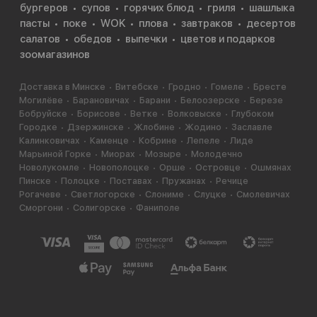
бургеров
супов
горячих блюд
гриля
шашлыка
пасты
поке
WOK
плова
завтраков
десертов
салатов
обедов
выпечки
цветов и подарков
зоомагазинов
Доставка в Минске
Витебске
Гродно
Гомеле
Бресте
Могилёве
Барановичах
Барани
Белоозерске
Березе
Бобруйске
Борисове
Ветке
Волковыске
Глубоком
Городке
Дзержинске
Жлобине
Жодино
Заславле
Калинковичах
Каменце
Кобрине
Лепеле
Лиде
Марьиной Горке
Миорах
Мозыре
Молодечно
Новолукомле
Новополоцке
Орше
Островце
Ошмянах
Пинске
Полоцке
Поставах
Пружанах
Речице
Рогачеве
Светлогорске
Слониме
Слуцке
Смолевичах
Сморгони
Солигорске
Фаниполе