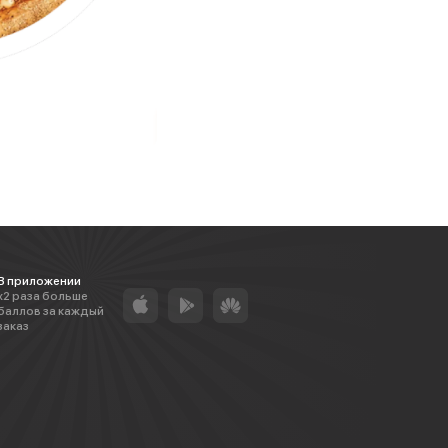
В приложении
х2 раза больше
баллов за каждый
заказ