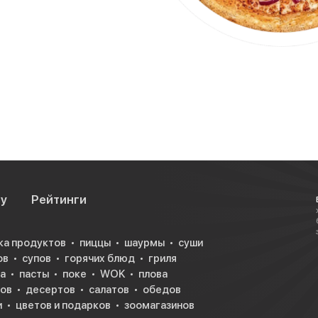
су
Рейтинги
ка продуктов
пиццы
шаурмы
суши
ов
супов
горячих блюд
гриля
а
пасты
поке
WOK
плова
ков
десертов
салатов
обедов
и
цветов и подарков
зоомагазинов