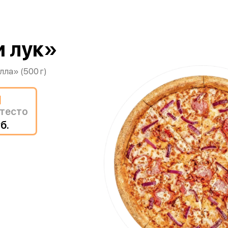
и лук»
лла» (500 г)
м
тесто
б.