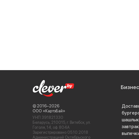
Бизне
Достав
© 2016−2026
ООО «КартэБай»
бургер
УНП 391821330
шашлык
Беларусь, 210015, г. Витебск, ул.
завтра
Гоголя, 14, оф. 804А
Зарегистрировано 05.10.2018
выпечк
Администрацией Октябрьского